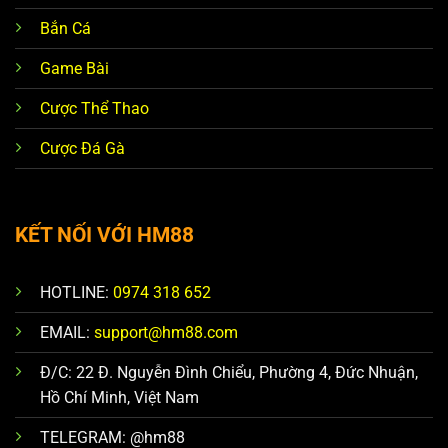
Bắn Cá
Game Bài
Cược Thể Thao
Cược Đá Gà
KẾT NỐI VỚI HM88
HOTLINE:
0974 318 652
EMAIL:
support@hm88.com
Đ/C: 22 Đ. Nguyễn Đình Chiểu, Phường 4, Đức Nhuận,
Hồ Chí Minh, Việt Nam
TELEGRAM: @hm88