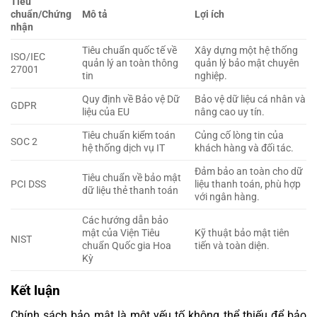
Tiêu
chuẩn/Chứng
Mô tả
Lợi ích
nhận
Tiêu chuẩn quốc tế về
Xây dựng một hệ thống
ISO/IEC
quản lý an toàn thông
quản lý bảo mật chuyên
27001
tin
nghiệp.
Quy định về Bảo vệ Dữ
Bảo vệ dữ liệu cá nhân và
GDPR
liệu của EU
nâng cao uy tín.
Tiêu chuẩn kiểm toán
Củng cố lòng tin của
SOC 2
hệ thống dịch vụ IT
khách hàng và đối tác.
Đảm bảo an toàn cho dữ
Tiêu chuẩn về bảo mật
PCI DSS
liệu thanh toán, phù hợp
dữ liệu thẻ thanh toán
với ngân hàng.
Các hướng dẫn bảo
mật của Viện Tiêu
Kỹ thuật bảo mật tiên
NIST
chuẩn Quốc gia Hoa
tiến và toàn diện.
Kỳ
Kết luận
Chính sách bảo mật là một yếu tố không thể thiếu để bảo