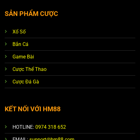
SẢN PHẨM CƯỢC
Xổ Số
Bắn Cá
Game Bài
Cược Thể Thao
Cược Đá Gà
KẾT NỐI VỚI HM88
HOTLINE:
0974 318 652
EMAIL:
support@hm88.com