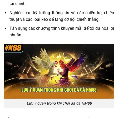
tài chính.
Nghiên cứu kỹ lưỡng thông tin về các chiến kê, chiến
thuật và các loại kèo để tăng cơ hội chiến thắng.
Tận dụng các chương trình khuyến mãi để tối đa hóa lợi
nhuận.
Lưu ý quan trọng khi chơi đá gà HM88