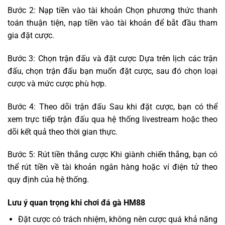
Bước 2: Nạp tiền vào tài khoản Chọn phương thức thanh
toán thuận tiện, nạp tiền vào tài khoản để bắt đầu tham
gia đặt cược.
Bước 3: Chọn trận đấu và đặt cược Dựa trên lịch các trận
đấu, chọn trận đấu bạn muốn đặt cược, sau đó chọn loại
cược và mức cược phù hợp.
Bước 4: Theo dõi trận đấu Sau khi đặt cược, bạn có thể
xem trực tiếp trận đấu qua hệ thống livestream hoặc theo
dõi kết quả theo thời gian thực.
Bước 5: Rút tiền thắng cược Khi giành chiến thắng, bạn có
thể rút tiền về tài khoản ngân hàng hoặc ví điện tử theo
quy định của hệ thống.
Lưu ý quan trọng khi chơi đá gà HM88
Đặt cược có trách nhiệm, không nên cược quá khả năng