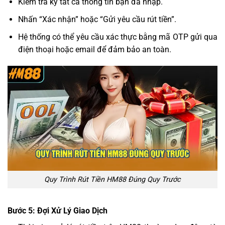
Kiểm tra kỹ tất cả thông tin bạn đã nhập.
Nhấn “Xác nhận” hoặc “Gửi yêu cầu rút tiền”.
Hệ thống có thể yêu cầu xác thực bằng mã OTP gửi qua
điện thoại hoặc email để đảm bảo an toàn.
Quy Trình Rút Tiền HM88 Đúng Quy Trước
Bước 5: Đợi Xử Lý Giao Dịch