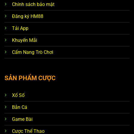
Chính sách bảo mật
Đăng ký HM88
Tải App
Khuyến Mãi
Cẩm Nang Trò Chơi
SẢN PHẨM CƯỢC
Xổ Số
Bắn Cá
Game Bài
Cược Thể Thao