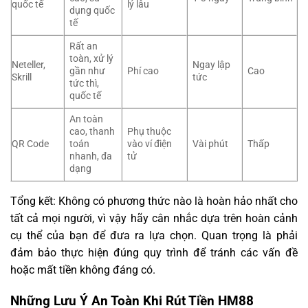
quốc tế
lý lâu
dụng quốc
tế
Rất an
toàn, xử lý
Neteller,
Ngay lập
gần như
Phí cao
Cao
Skrill
tức
tức thì,
quốc tế
An toàn
cao, thanh
Phụ thuộc
QR Code
toán
vào ví điện
Vài phút
Thấp
nhanh, đa
tử
dạng
Tổng kết: Không có phương thức nào là hoàn hảo nhất cho
tất cả mọi người, vì vậy hãy cân nhắc dựa trên hoàn cảnh
cụ thể của bạn để đưa ra lựa chọn. Quan trọng là phải
đảm bảo thực hiện đúng quy trình để tránh các vấn đề
hoặc mất tiền không đáng có.
Những Lưu Ý An Toàn Khi Rút Tiền HM88