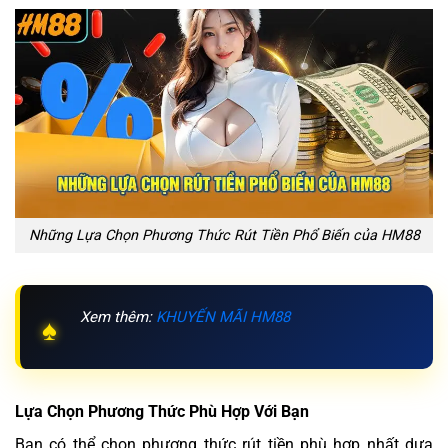
Những Lựa Chọn Phương Thức Rút Tiền Phổ Biến của HM88
Xem thêm:
KHUYẾN MÃI HM88
Lựa Chọn Phương Thức Phù Hợp Với Bạn
Bạn có thể chọn phương thức rút tiền phù hợp nhất dựa