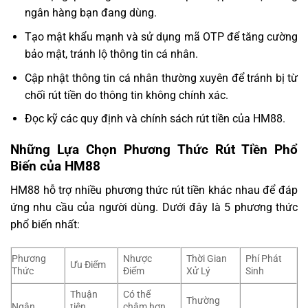
ngân hàng bạn đang dùng.
Tạo mật khẩu mạnh và sử dụng mã OTP để tăng cường
bảo mật, tránh lộ thông tin cá nhân.
Cập nhật thông tin cá nhân thường xuyên để tránh bị từ
chối rút tiền do thông tin không chính xác.
Đọc kỹ các quy định và chính sách rút tiền của HM88.
Những Lựa Chọn Phương Thức Rút Tiền Phổ
Biến của HM88
HM88 hỗ trợ nhiều phương thức rút tiền khác nhau để đáp
ứng nhu cầu của người dùng. Dưới đây là 5 phương thức
phổ biến nhất:
Phương
Nhược
Thời Gian
Phí Phát
Ưu Điểm
Thức
Điểm
Xử Lý
Sinh
Thuận
Có thể
Thường
Ngân
tiện,
chậm hơn