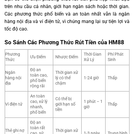
trên nhu cầu cá nhân, giới hạn ngân sách hoặc thời gian.
Các phương thức phổ biến và an toàn nhất vẫn là ngân
hàng nội địa và ví điện tử, vì chúng mang lại sự tiện lợi và
tốc độ cao.
So Sánh Các Phương Thức Rút Tiền của HM88
Phương
Thời Gian
Phí Phát
Ưu Điểm
Nhược Điểm
Thức
Xử Lý
Sinh
Độ an
Ngân
Thời gian xử
toàn cao,
hàng nội
lý có thể
1-24 giờ
Thấp
phổ biến
địa
chậm
rộng rãi
An toàn
Có thể bị
cao, xử lý
1 phút – 1
Ví điện tử
giới hạn số
Thấp
nhanh,
giờ
tiền
phổ biến
Độ an
toàn rất
Thẻ ghi nợ
Thời gian xử
cao, sử
1-3 ngày
Trung bình