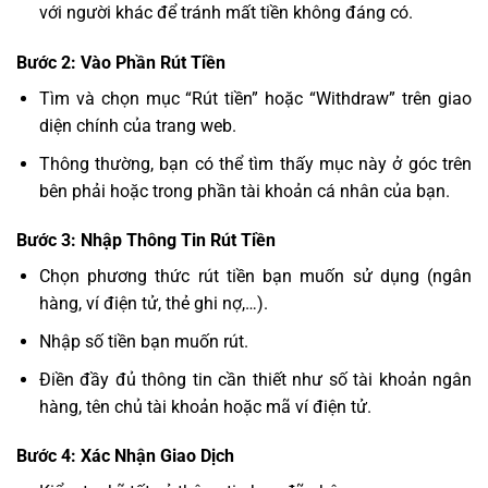
với người khác để tránh mất tiền không đáng có.
Bước 2: Vào Phần Rút Tiền
Tìm và chọn mục “Rút tiền” hoặc “Withdraw” trên giao
diện chính của trang web.
Thông thường, bạn có thể tìm thấy mục này ở góc trên
bên phải hoặc trong phần tài khoản cá nhân của bạn.
Bước 3: Nhập Thông Tin Rút Tiền
Chọn phương thức rút tiền bạn muốn sử dụng (ngân
hàng, ví điện tử, thẻ ghi nợ,…).
Nhập số tiền bạn muốn rút.
Điền đầy đủ thông tin cần thiết như số tài khoản ngân
hàng, tên chủ tài khoản hoặc mã ví điện tử.
Bước 4: Xác Nhận Giao Dịch