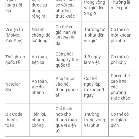
trong vòng
Thường là
hàng nội
được sử
so với các
vài giờ đến
miễn phí
địa
dụng
phương
24 giờ
rộng rãi
thức khác
Có thể có
Ví điện tử
Nhanh
Thường từ
Có thể có
giới hạn về
(MoMo,
chóng, dễ
1 phút đến
một khoản
số tiền tối
ZaloPay)
sử dụng
vài giờ
phí nhỏ
đa
Cần phải
Thẻ ghi nợ
An toàn,
1-3 ngày
Có thể có
đăng ký thẻ
quốc tế
tiện lợi
làm việc
phí xử lý
quốc tế
Phí có thể
Phụ thuộc
Có thể
An toàn,
cao hơn
Neteller,
vào hệ
ngay lập
tốc độ
các
Skrill
thống quốc
tức hoặc 1
nhanh
phương
tế
ngày
thức khác
Chỉ thích
QR Code
Tiện lợi,
hợp cho
Thường
Có thể có
thanh
nhanh
thanh toán
trong vòng
phí giao
toán
chóng
qua ví điện
vài phút
dịch
tử