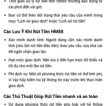
Thời gian xử lý rút tiền trên HM88 thường dao động từ
vài phút đến vài giờ.
Bạn có thể theo dõi trạng thái yêu cầu của mình trong
mục “Lịch sử giao dịch” hoặc “Lịch sử rút tiền”.
Các Lưu Ý Khi Rút Tiền HM88
Xác minh danh tính: Người dùng cần xác minh danh
tính (cho lần rút tiền đầu tiên) theo yêu cầu của nhà cái
để ngăn chặn gian lận.
Hạn mức giao dịch: Nên lưu ý đến hạn mức tối thiểu và
tối đa cho mỗi lần rút tiền.
Phí dịch vụ: Một số phương thức rút tiền có thể tính phí,
vì vậy hãy kiểm tra kỹ thông tin này trước khi thực hiện
giao dịch.
Các Thủ Thuật Giúp Rút Tiền nhanh và an toàn
Sử dụng phương thức rút tiền phù hợp với hệ thống