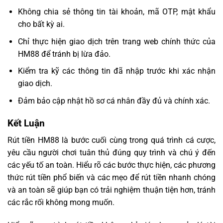
Không chia sẻ thông tin tài khoản, mã OTP, mật khẩu
cho bất kỳ ai.
Chỉ thực hiện giao dịch trên trang web chính thức của
HM88 để tránh bị lừa đảo.
Kiểm tra kỹ các thông tin đã nhập trước khi xác nhận
giao dịch.
Đảm bảo cập nhật hồ sơ cá nhân đầy đủ và chính xác.
Kết Luận
Rút tiền HM88 là bước cuối cùng trong quá trình cá cược,
yêu cầu người chơi tuân thủ đúng quy trình và chú ý đến
các yếu tố an toàn. Hiểu rõ các bước thực hiện, các phương
thức rút tiền phổ biến và các mẹo để rút tiền nhanh chóng
và an toàn sẽ giúp bạn có trải nghiệm thuận tiện hơn, tránh
các rắc rối không mong muốn.