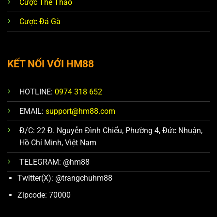
Cược Thể Thao
Cược Đá Gà
KẾT NỐI VỚI HM88
HOTLINE:
0974 318 652
EMAIL:
support@hm88.com
Đ/C: 22 Đ. Nguyễn Đình Chiểu, Phường 4, Đức Nhuận,
Hồ Chí Minh, Việt Nam
TELEGRAM: @hm88
Twitter(X): @trangchuhm88
Zipcode: 70000