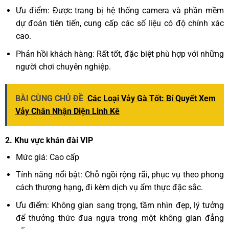
Ưu điểm: Được trang bị hệ thống camera và phần mềm
dự đoán tiên tiến, cung cấp các số liệu có độ chính xác
cao.
Phản hồi khách hàng: Rất tốt, đặc biệt phù hợp với những
người chơi chuyên nghiệp.
BÀI CÙNG CHỦ ĐỀ
Các Loại Vảy Gà Tốt: Bí Quyết Xem
Vảy Chân Nhận Diện Linh Kê
2. Khu vực khán đài VIP
Mức giá: Cao cấp
Tính năng nổi bật: Chỗ ngồi rộng rãi, phục vụ theo phong
cách thượng hạng, đi kèm dịch vụ ẩm thực đặc sắc.
Ưu điểm: Không gian sang trọng, tầm nhìn đẹp, lý tưởng
để thưởng thức đua ngựa trong một không gian đẳng