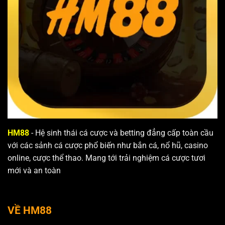
HM88
- Hệ sinh thái cá cược và betting đẳng cấp toàn cầu
với các sảnh cá cược phổ biến như bắn cá, nổ hũ, casino
online, cược thể thao. Mang tới trải nghiệm cá cược tươi
mới và an toàn
VỀ HM88