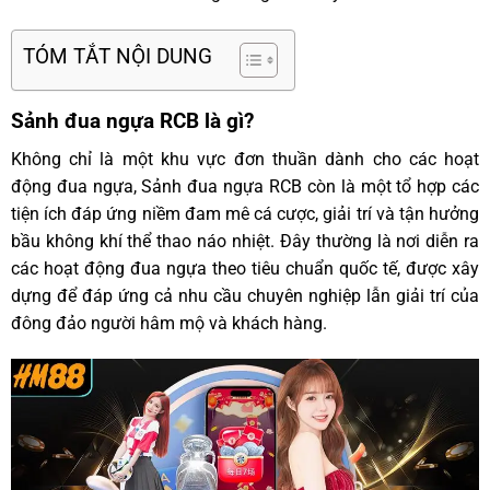
TÓM TẮT NỘI DUNG
Sảnh đua ngựa RCB là gì?
Không chỉ là một khu vực đơn thuần dành cho các hoạt
động đua ngựa, Sảnh đua ngựa RCB còn là một tổ hợp các
tiện ích đáp ứng niềm đam mê cá cược, giải trí và tận hưởng
bầu không khí thể thao náo nhiệt. Đây thường là nơi diễn ra
các hoạt động đua ngựa theo tiêu chuẩn quốc tế, được xây
dựng để đáp ứng cả nhu cầu chuyên nghiệp lẫn giải trí của
đông đảo người hâm mộ và khách hàng.