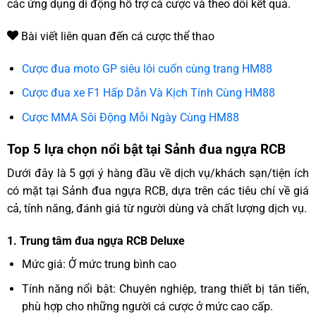
các ứng dụng di động hỗ trợ cá cược và theo dõi kết quả.
Bài viết liên quan đến cá cược thể thao
Cược đua moto GP siêu lôi cuốn cùng trang HM88
Cược đua xe F1 Hấp Dẫn Và Kịch Tính Cùng HM88
Cược MMA Sôi Động Mỗi Ngày Cùng HM88
Top 5 lựa chọn nổi bật tại Sảnh đua ngựa RCB
Dưới đây là 5 gợi ý hàng đầu về dịch vụ/khách sạn/tiện ích
có mặt tại Sảnh đua ngựa RCB, dựa trên các tiêu chí về giá
cả, tính năng, đánh giá từ người dùng và chất lượng dịch vụ.
1. Trung tâm đua ngựa RCB Deluxe
Mức giá: Ở mức trung bình cao
Tính năng nổi bật: Chuyên nghiệp, trang thiết bị tân tiến,
phù hợp cho những người cá cược ở mức cao cấp.