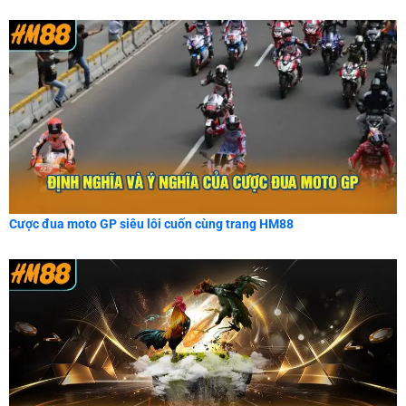
Cược đua moto GP siêu lôi cuốn cùng trang HM88