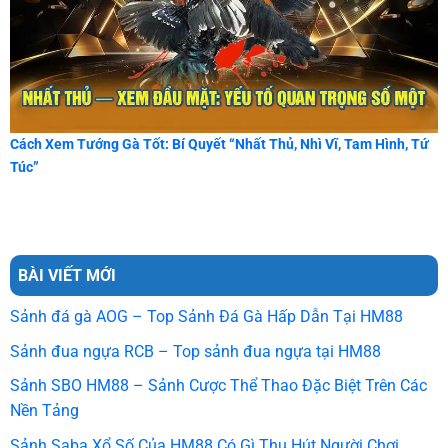
Cách Xem Tướng Gà Tốt: Bí Quyết “Nhất Thủ, Nhì Vĩ, Tam Hình, Tứ
Túc”
BÀI VIẾT MỚI
Sảnh đá gà AOG – Top Sảnh Đá Gà Hấp Dẫn Tại HM88
Sảnh đua ngựa RCB – Top sảnh đua ngựa tại HM88
Sảnh SBO HM88 – Sảnh Cược Thể Thao Đặc Biệt Trên Các
Nền Tảng
Sảnh Saba Xổ Số Của HM88 Có Gì Thu Hút Người Chơi