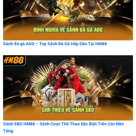
Sảnh đá gà AOG – Top Sảnh Đá Gà Hấp Dẫn Tại HM88
Sảnh SBO HM88 – Sảnh Cược Thể Thao Đặc Biệt Trên Các Nền
Tảng