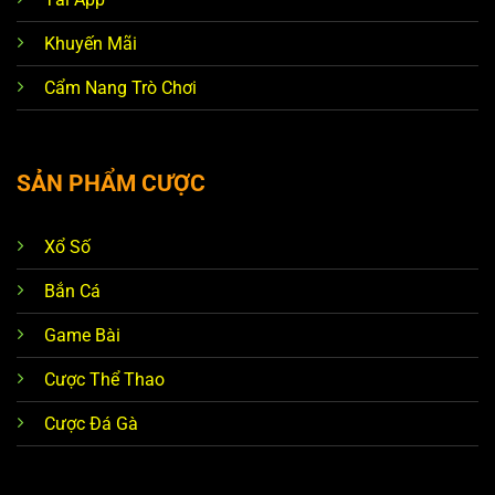
Khuyến Mãi
Cẩm Nang Trò Chơi
SẢN PHẨM CƯỢC
Xổ Số
Bắn Cá
Game Bài
Cược Thể Thao
Cược Đá Gà