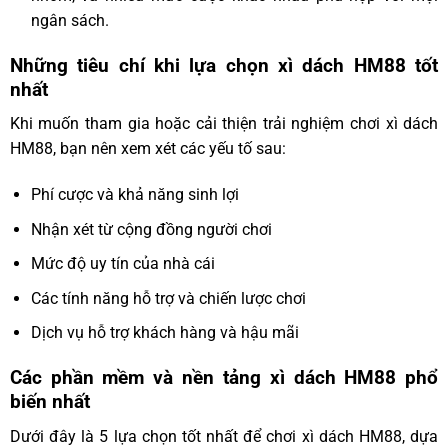
ngân sách.
Những tiêu chí khi lựa chọn xì dách HM88 tốt
nhất
Khi muốn tham gia hoặc cải thiện trải nghiệm chơi xì dách
HM88, bạn nên xem xét các yếu tố sau:
Phí cược và khả năng sinh lợi
Nhận xét từ cộng đồng người chơi
Mức độ uy tín của nhà cái
Các tính năng hỗ trợ và chiến lược chơi
Dịch vụ hỗ trợ khách hàng và hậu mãi
Các phần mềm và nền tảng xì dách HM88 phổ
biến nhất
Dưới đây là 5 lựa chọn tốt nhất để chơi xì dách HM88, dựa