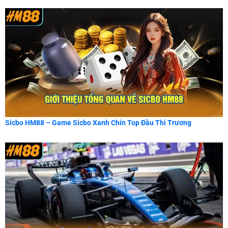
Sicbo HM88 – Game Sicbo Xanh Chín Top Đầu Thi Trương