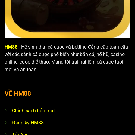
HM88
- Hệ sinh thái cá cược và betting đẳng cấp toàn cầu
với các sảnh cá cược phổ biến như bắn cá, nổ hũ, casino
online, cược thể thao. Mang tới trải nghiệm cá cược tươi
mới và an toàn
VỀ HM88
Chính sách bảo mật
Đăng ký HM88
Tải App