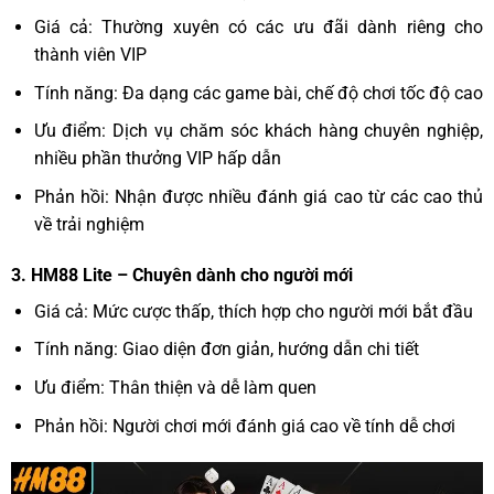
Giá cả: Thường xuyên có các ưu đãi dành riêng cho
thành viên VIP
Tính năng: Đa dạng các game bài, chế độ chơi tốc độ cao
Ưu điểm: Dịch vụ chăm sóc khách hàng chuyên nghiệp,
nhiều phần thưởng VIP hấp dẫn
Phản hồi: Nhận được nhiều đánh giá cao từ các cao thủ
về trải nghiệm
3. HM88 Lite – Chuyên dành cho người mới
Giá cả: Mức cược thấp, thích hợp cho người mới bắt đầu
Tính năng: Giao diện đơn giản, hướng dẫn chi tiết
Ưu điểm: Thân thiện và dễ làm quen
Phản hồi: Người chơi mới đánh giá cao về tính dễ chơi