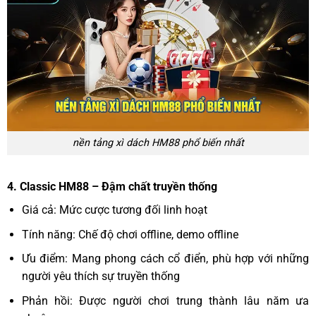
nền tảng xì dách HM88 phổ biến nhất
4. Classic HM88 – Đậm chất truyền thống
Giá cả: Mức cược tương đối linh hoạt
Tính năng: Chế độ chơi offline, demo offline
Ưu điểm: Mang phong cách cổ điển, phù hợp với những
người yêu thích sự truyền thống
Phản hồi: Được người chơi trung thành lâu năm ưa